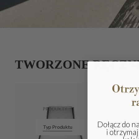
TWORZONE RĘCZN
Otrz
r
PRODUKTY
Dołącz do n
Typ Produktu
i otrzyma