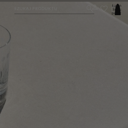
Łączna
SZUKAJ PRODUKTU
liczba
pozycji
w
koszyku:
0