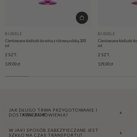
BUBBLE
BUBBLE
Cieniowane kieliszki do wina z różową nóżką 300
Cieniowane kieliszki d
ml
ml
2 SZT.
2 SZT.
129,00 zł
129,00 zł
JAK DŁUGO TRWA PRZYGOTOWANIE I
+
KOLEKCJE
DOSTAWA ZAMÓWIENIA?
W JAKI SPOSÓB ZABEZPIECZANE JEST
+
SZKŁO NA CZAS TRANSPORTU?