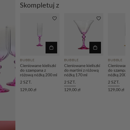
Skompletuj z
BUBBLE
BUBBLE
BUBBLE
Cieniowane kieliszki
Cieniowane kieliszki
Cieniowane k
do szampana z
do martini z różową
do szampana
różową nóżką 200 ml
nóżką 170 ml
nóżką 200 m
2 SZT.
2 SZT.
2 SZT.
129,00 zł
129,00 zł
129,00 zł