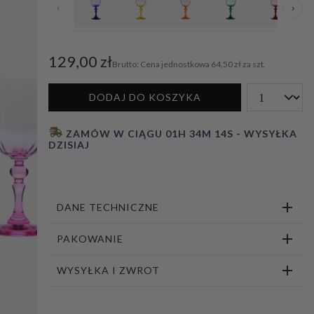
‹
›
1
2
3
4
129,00 zł
Cena jednostkowa
64,50 zł za szt.
DODAJ DO KOSZYKA
 ZAMÓW W CIĄGU 
01H 34M 13S
 - WYSYŁKA 
DZISIAJ
DANE TECHNICZNE
PAKOWANIE
WYSYŁKA I ZWROT