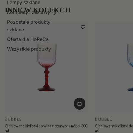
Lampy szklane
INNE W KOLEKCJI
Komplety i zestawy
Pozostałe produkty
szklane
Oferta dla HoReCa
Wszystkie produkty
BUBBLE
BUBBLE
Cieniowane kieliszki do wina z czerwoną nóżką 300
Cieniowane kieliszki do
ml
ml