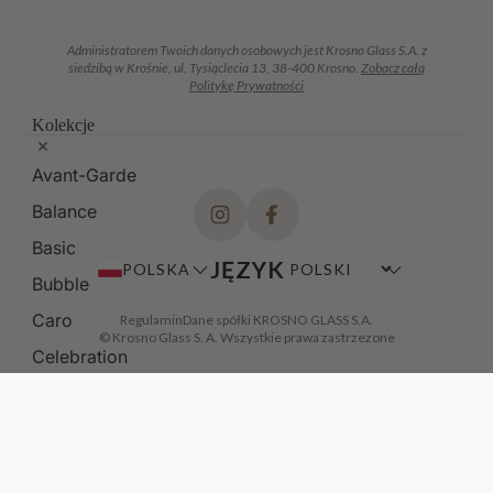
Administratorem Twoich danych osobowych jest Krosno Glass S.A. z
siedzibą w Krośnie, ul. Tysiąclecia 13, 38-400 Krosno.
Zobacz całą
Politykę Prywatności
Kolekcje
Avant-Garde
Balance
Basic
JĘZYK
POLSKA
Bubble
Caro
Regulamin
Dane spółki KROSNO GLASS S.A.
© Krosno Glass S. A. Wszystkie prawa zastrzezone
Celebration
Celebration Moments
Chill
DODAJ DO KOSZYKA
·
129,00 ZŁ
Deco