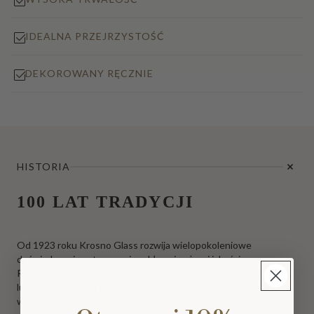
IDEALNA PRZEJRZYSTOŚĆ
DEKOROWANY RĘCZNIE
HISTORIA
100 LAT TRADYCJI
Od 1923 roku Krosno Glass rozwija wielopokoleniowe
doświadczenie w tworzeniu szkła najwyższej jakości.
Reprezentujemy europejskie rzemiosło, dziedzictwo i dyskretny
luksus. Każdy nasz produkt powstaje w Polsce dzięki pracy
wykwalifikowanych rzemieślników i wyróżnia się wyjątkową