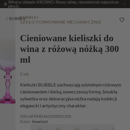
Witaj w sklepie KROSNO. Nowy sklep, niezmiennie najwyższa
jakość.
BUBBLE
BUBBLE
SZKŁO FORMOWANE MECHANICZNIE
Cieniowane kieliszki do
wina z różową nóżką 300
ml
2 szt.
Kieliszki BUBBLE zachwycają subtelnym różowym
cieniowaniem i lekką, nowoczesną formą. Smukła
sylwetka oraz dekoracyjna nóżka nadają kolekcji
elegancki i artystyczny charakter.
300 ml
FKMD461030001200
Kolor:
Ametyst