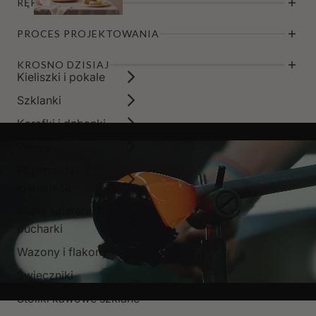
RĘKODZIEŁO
PROCES PROJEKTOWANIA
KROSNO DZISIAJ
Kieliszki i pokale
Szklanki
Karafki i dzbanki
Patery
Pojemniki i
cukiernice
Miski, salaterki i
pucharki
Wazony i flakony
Świeczniki
Stoliki kawowe szklane