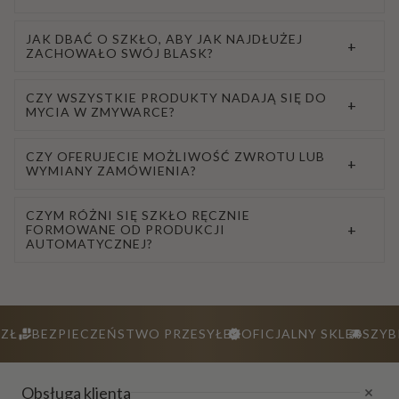
JAK DBAĆ O SZKŁO, ABY JAK NAJDŁUŻEJ
+
ZACHOWAŁO SWÓJ BLASK?
CZY WSZYSTKIE PRODUKTY NADAJĄ SIĘ DO
+
MYCIA W ZMYWARCE?
CZY OFERUJECIE MOŻLIWOŚĆ ZWROTU LUB
+
WYMIANY ZAMÓWIENIA?
CZYM RÓŻNI SIĘ SZKŁO RĘCZNIE
+
FORMOWANE OD PRODUKCJI
AUTOMATYCZNEJ?
ZŁ
BEZPIECZEŃSTWO PRZESYŁEK
OFICJALNY SKLEP
SZYB
Obsługa klienta