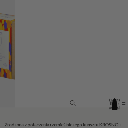
Łączna
liczba
pozycji
w
koszyku:
0
Zrodzona z połączenia rzemieślniczego kunsztu KROSNO i