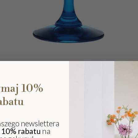
ymaj 10%
abatu
Ki
eli
sz
aszego newslettera
ki
j
10% rabatu
na
i