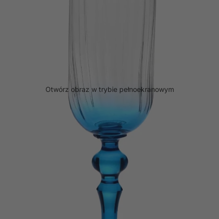
Otwórz obraz w trybie pełnoekranowym