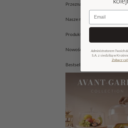
kole
Przeznaczenie
Email
Nasze marki
Produkty rzemieślnicze
Nowości
Administratorem Twoich d
S.A. z siedzibą w Krośni
Zobacz cał
Bestsellery