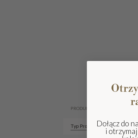
Otrz
r
PRODUKTY
Dołącz do n
Typ Produktu
i otrzyma