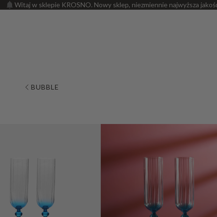
Witaj w sklepie KROSNO. Nowy sklep, niezmiennie najwyższa jakoś
BUBBLE