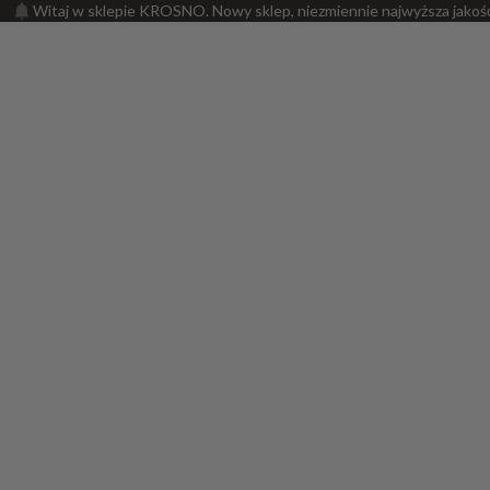
Witaj w sklepie KROSNO. Nowy sklep, niezmiennie najwyższa jakoś