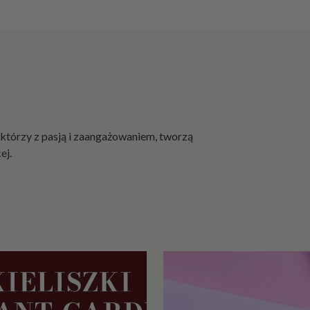
b
an
ki
P
at
er
y
 którzy z pasją i zaangażowaniem, tworzą
ej.
P
oj
e
m
ni
ki
i
cu
ki