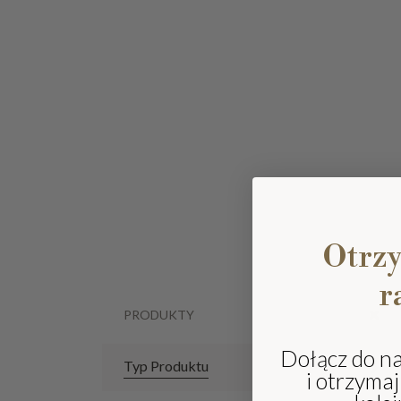
Otrz
r
PRODUKTY
Dołącz do n
Typ Produktu
i otrzyma