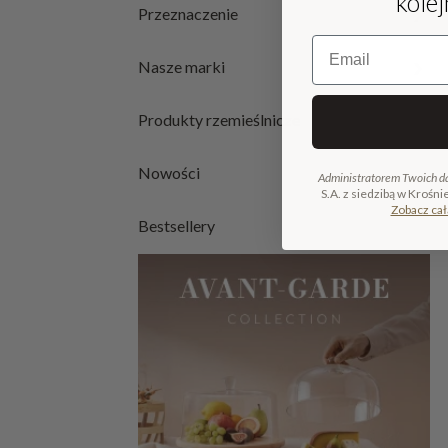
kole
Przeznaczenie
Email
Nasze marki
Produkty rzemieślnicze
Nowości
Administratorem Twoich d
S.A. z siedzibą w Krośni
Zobacz cał
Bestsellery