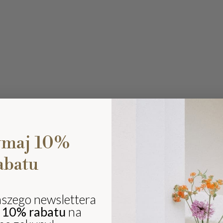
ymaj 10%
abatu
Ki
eli
sz
aszego newslettera
ki
j
10% rabatu
na
i