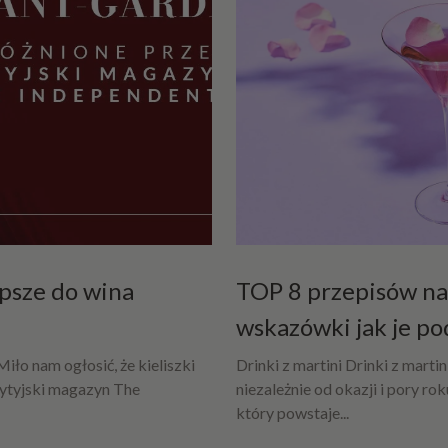
er
ni
ce
M
is
ki,
sa
la
te
rk
i i
epsze do wina
TOP 8 przepisów na 
p
wskazówki jak je p
uc
ha
iło nam ogłosić, że kieliszki
Drinki z martini Drinki z marti
rk
ytyjski magazyn The
niezależnie od okazji i pory r
i
który powstaje...
Wazo