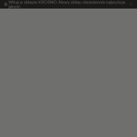
Witaj w sklepie KROSNO. Nowy sklep, niezmiennie najwyższa
jakość.