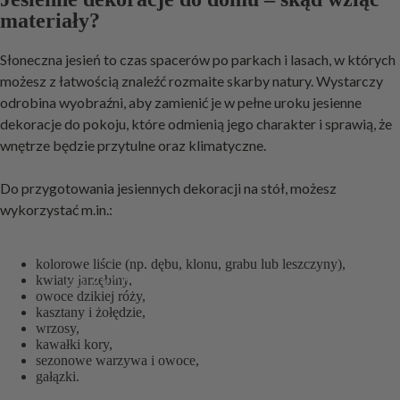
materiały?
Słoneczna jesień to czas spacerów po parkach i lasach, w których
możesz z łatwością znaleźć rozmaite skarby natury. Wystarczy
odrobina wyobraźni, aby zamienić je w pełne uroku jesienne
dekoracje do pokoju, które odmienią jego charakter i sprawią, że
wnętrze będzie przytulne oraz klimatyczne.
Do przygotowania jesiennych dekoracji na stół, możesz
wykorzystać m.in.:
kolorowe liście (np. dębu, klonu, grabu lub leszczyny),
kwiaty jarzębiny,
KOLEKCJE
owoce dzikiej róży,
kasztany i żołędzie,
wrzosy,
kawałki kory,
sezonowe warzywa i owoce,
gałązki.