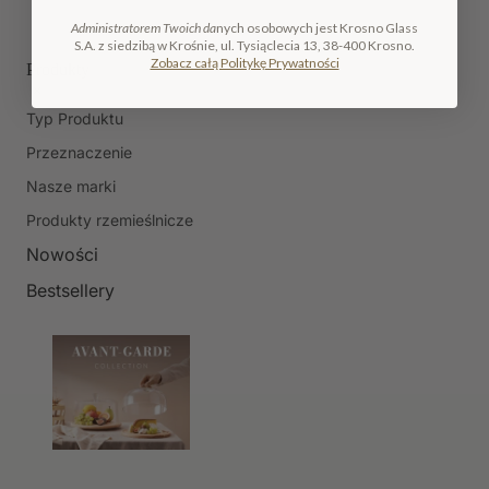
Administratorem Twoich da
nych osobowych jest Krosno Glass
S.A. z siedzibą w Krośnie, ul. Tysiąclecia 13, 38-400 Krosno.
Zobacz całą Politykę Prywatności
Produkty
Typ Produktu
Przeznaczenie
Nasze marki
Produkty rzemieślnicze
Nowości
Bestsellery