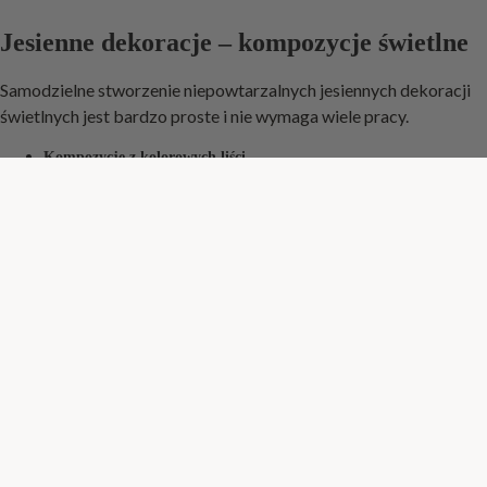
Jesienne dekoracje – kompozycje świetlne
Samodzielne stworzenie niepowtarzalnych jesiennych dekoracji
świetlnych jest bardzo proste i nie wymaga wiele pracy.
Kompozycje z kolorowych liści
Eleganckie
świeczniki
z Krosno Glass wspaniale prezentują się w
duecie z kolorowymi liśćmi, zebranymi w ogrodzie lub parku. Jeśli
chcesz wyczarować tego typu kompozycję, wystarczy, że
sięgniesz po talerzyk, wielobarwne liście oraz
duży szklany
świecznik
.
Na talerzyku ułóż liście, zaś na środku postaw świecznik i włóż do
niego świeczkę np. o zapachu pomarańczy i cynamonu lub jabłek i
goździków. W zależności od wybranych liści i świec, możesz
stworzyć wiele jesiennych dekoracji na stół, które wprowadzą
niepowtarzalny klimat do Twojego domu.