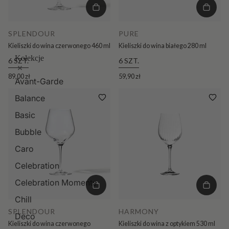
SPLENDOUR
PURE
Kieliszki do wina czerwonego 460 ml
Kieliszki do wina białego 280 ml
Kolekcje
6 SZT.
6 SZT.
89,00 zł
59,90 zł
Avant-Garde
Balance
Basic
Bubble
Caro
Celebration
Celebration Moments
Chill
SPLENDOUR
HARMONY
Deco
Kieliszki do wina czerwonego
Kieliszki do wina z optykiem 530 ml