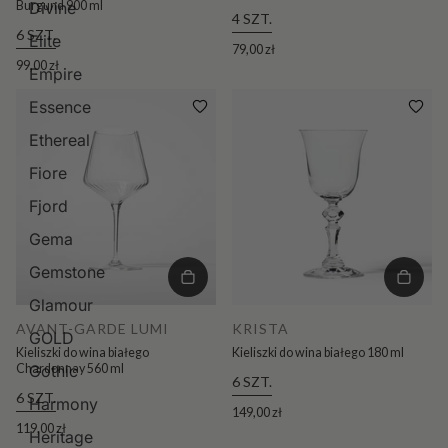
Burgund 900 ml
Divine
4 SZT.
6 SZT.
Elite
79,00 zł
99,00 zł
Empire
Essence
Ethereal
Fiore
Fjord
Gema
Gemstone
Glamour
AVANT-GARDE LUMI
KRISTA
GOLD
Kieliszki do wina białego
Kieliszki do wina białego 180 ml
Chardonnay 560 ml
Gothic
6 SZT.
6 SZT.
Harmony
149,00 zł
119,00 zł
Heritage