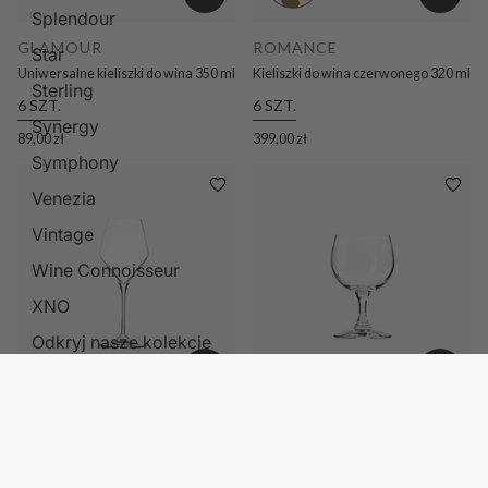
Splendour
GLAMOUR
ROMANCE
Star
Uniwersalne kieliszki do wina 350 ml
Kieliszki do wina czerwonego 320 ml
Sterling
6 SZT.
6 SZT.
Synergy
89,00 zł
399,00 zł
Symphony
Venezia
Vintage
Wine Connoisseur
XNO
Odkryj nasze kolekcje
RAY
BALANCE
Kieliszki do wina białego 320 ml
Kieliszki do wina 260 ml
4 SZT.
6 SZT.