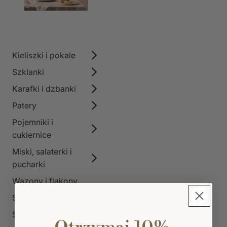
Kieliszki i pokale
Szklanki
Karafki i dzbanki
Patery
Pojemniki i
cukiernice
Miski, salaterki i
pucharki
Wazony i flakony
Świeczniki
Stoliki kawowe szklane