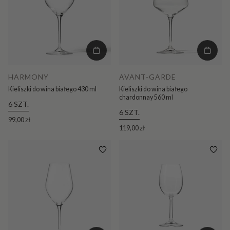
HARMONY
AVANT-GARDE
Kieliszki do wina białego 430 ml
Kieliszki do wina białego
chardonnay 560 ml
6 SZT.
6 SZT.
99,00 zł
119,00 zł