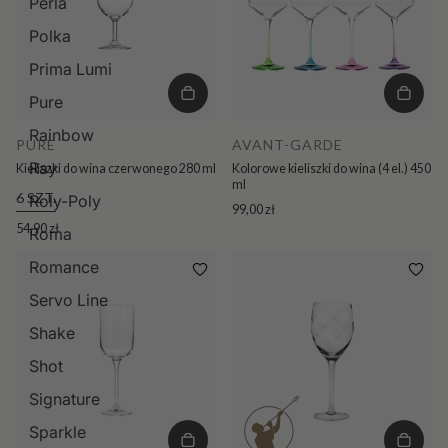
Perla
Polka
Prima Lumi
Pure
Rainbow
PURE
AVANT-GARDE
Ray
Kieliszki do wina czerwonego 280 ml
Kolorowe kieliszki do wina (4 el.) 450
ml
6 SZT.
Roly-Poly
99,00 zł
54,90 zł
Roma
Romance
Servo Line
Shake
Shot
Signature
Sparkle