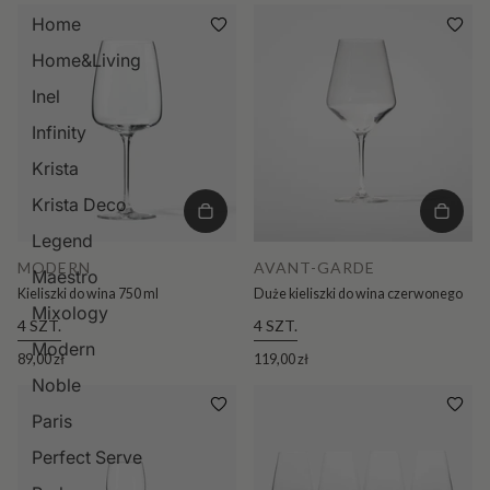
Home
Home&Living
Inel
Infinity
Krista
Krista Deco
Legend
MODERN
AVANT-GARDE
Maestro
Kieliszki do wina 750 ml
Duże kieliszki do wina czerwonego
Mixology
4 SZT.
4 SZT.
Modern
89,00 zł
119,00 zł
Noble
Paris
Perfect Serve