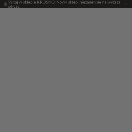
Witaj w sklepie KROSNO. Nowy sklep, niezmiennie najwyższa
jakość.