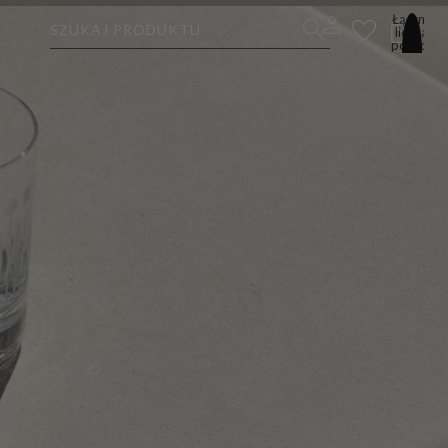
Łączna
SZUKAJ PRODUKTU
liczba
pozycji
w
koszyku:
0