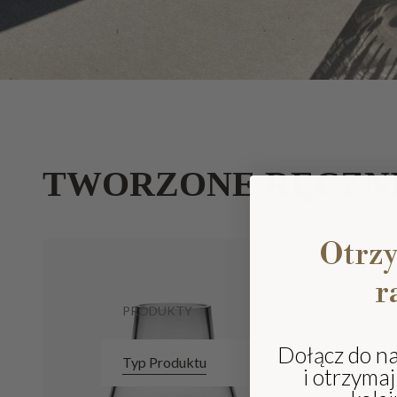
TWORZONE RĘCZN
Otrz
r
PRODUKTY
Dołącz do n
Typ Produktu
i otrzyma