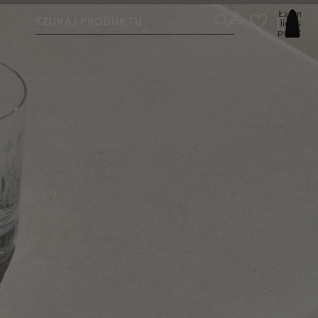
Łączna
SZUKAJ PRODUKTU
liczba
pozycji
w
koszyku:
0