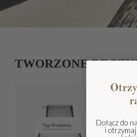
TWORZONE RĘCZN
Otrz
r
PRODUKTY
Dołącz do n
Typ Produktu
i otrzyma