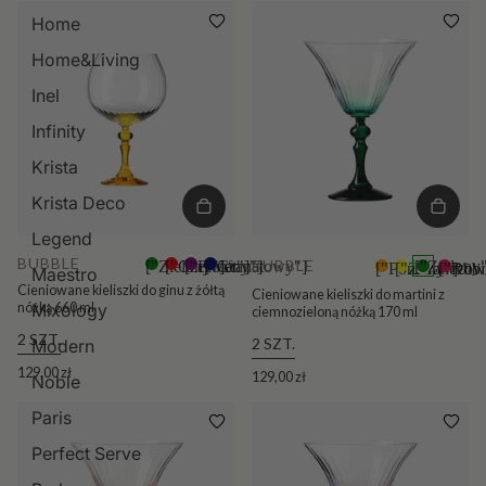
Home
Home&Living
Inel
Infinity
Krista
Krista Deco
Legend
BUBBLE
BUBBLE
["Zielony"]
["Czerwony"]
["Fiolet"]
["Granatowy"]
+5
["Zielony
["Pomarańczow
["Żółty"]
["Rubi
+5
Maestro
Cieniowane kieliszki do ginu z żółtą
Cieniowane kieliszki do martini z
nóżką 660 ml
Mixology
ciemnozieloną nóżką 170 ml
2 SZT.
2 SZT.
Modern
129,00 zł
129,00 zł
Noble
Paris
Perfect Serve