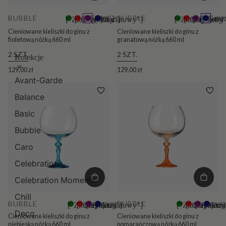
BUBBLE
BUBBLE
["Fiolet"]
["Gran
["Zielony"]
["Czerwony"]
["Granatowy"]
+5
["Zielony"]
["Czerwony"
["Fiolet"]
+5
Cieniowane kieliszki do ginu z
Cieniowane kieliszki do ginu z
fioletową nóżką 660 ml
granatową nóżką 660 ml
2 SZT.
2 SZT.
Kolekcje
129,00 zł
129,00 zł
Avant-Garde
Balance
Basic
Bubble
Caro
Celebration
Celebration Moments
Chill
BUBBLE
BUBBLE
["Zielony"]
["Czerwony"]
["Fiolet"]
["Granatowy"]
+5
["Zielony"]
["Czerwony
["Fiolet"]
["Gra
+5
Deco
Cieniowane kieliszki do ginu z
Cieniowane kieliszki do ginu z
niebieską nóżką 660 ml
pomarańczową nóżką 660 ml