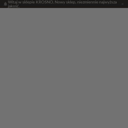
Witaj w sklepie KROSNO. Nowy sklep, niezmiennie najwyższa
jakość.