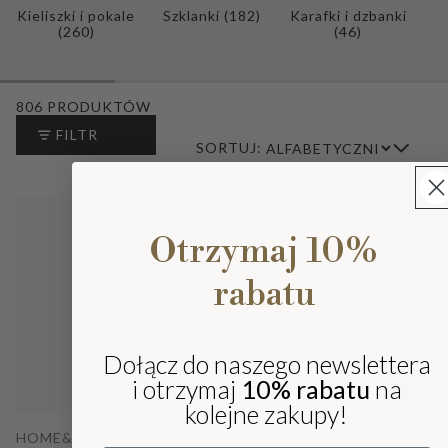
Kieliszki i pokale
Szklanki
(182)
Karafki i dzbanki
(260)
(46)
806 PRODUKTÓW
FILTR
SORTUJ:
Otrzymaj 10%
rabatu
Dołącz do naszego newslettera
i otrzymaj
10% rabatu
na
kolejne zakupy!
HOME&LIVING
HOME&LIVING