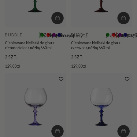
BUBBLE
BUBBLE
["Zielony"]
["Czerwony"
["Czerwony"]
["Fiolet"]
["Granatowy"]
+5
["Zielony"]
["Fiolet"]
["Gra
+5
Cieniowane kieliszki do ginu z
Cieniowane kieliszki do ginu z
ciemnozieloną nóżką 660 ml
czerwoną nóżką 660 ml
2 SZT.
2 SZT.
129,00 zł
129,00 zł