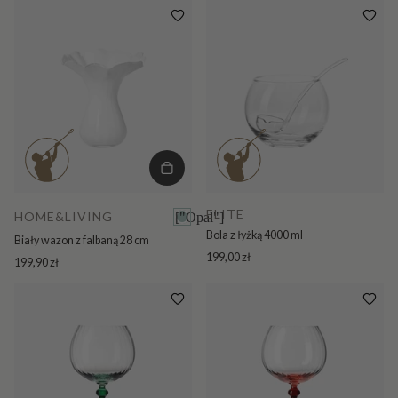
ELITE
HOME&LIVING
["Opal"]
Bola z łyżką 4000 ml
Biały wazon z falbaną 28 cm
199,00 zł
199,90 zł