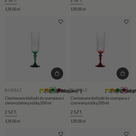
129,00 zł
129,00 zł
BUBBLE
BUBBLE
["Zielony"]
["Burg
["Żółty"]
["Pomarańczowy"]
["Burgund"]
+5
["Żółty"]
["Pomarańc
["Zielony
+5
Cieniowane kieliszki do szampana z
Cieniowane kieliszki do szampana z
ciemnozieloną nóżką 200 ml
czerwoną nóżką 200 ml
2 SZT.
2 SZT.
129,00 zł
129,00 zł