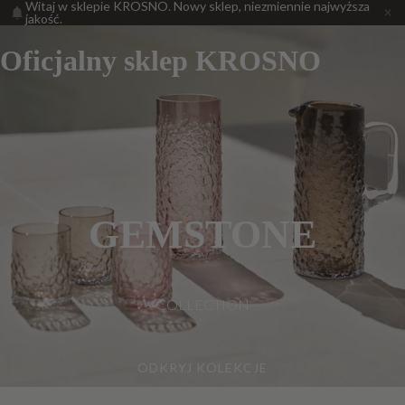
Witaj w sklepie KROSNO. Nowy sklep, niezmiennie najwyższa
jakość.
Oficjalny sklep KROSNO
GEMSTONE
COLLECTION
ODKRYJ KOLEKCJE