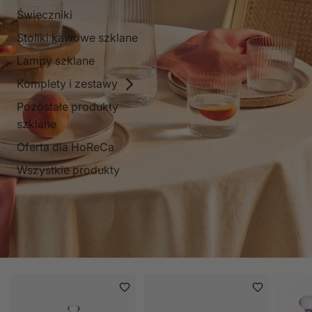
Świeczniki
Stoliki kawowe szklane
Lampy szklane
Komplety i zestawy
Pozostałe produkty
szklane
Oferta dla HoReCa
Wszystkie produkty