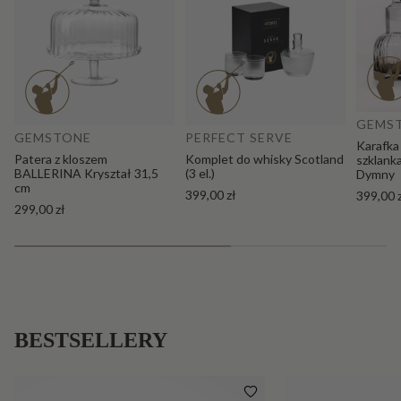
Do
Dodaj do koszyka
GEMS
GEMSTONE
PERFECT SERVE
Karafka
Patera z kloszem
Komplet do whisky Scotland
szklank
BALLERINA Kryształ 31,5
(3 el.)
Dymny
cm
399,00 zł
399,00 
299,00 zł
BESTSELLERY