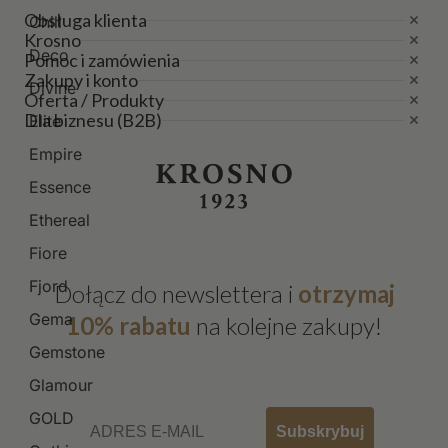
Obsługa klienta
Chill
Krosno
Deco
Pomoc i zamówienia
Zakupy i konto
Divine
Oferta / Produkty
Dla biznesu (B2B)
Elite
Empire
Essence
Ethereal
Fiore
Fjord
Dołącz do newslettera i
otrzymaj
Gema
10% rabatu
na kolejne zakupy!
Gemstone
Glamour
Email
GOLD
Subskrybuj