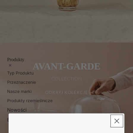
Produkty
AVANT-GARDE
Typ Produktu
COLLECTION
Przeznaczenie
Nasze marki
ODKRYJ KOLEKCJĘ
Produkty rzemieślnicze
Nowości
Bestsellery