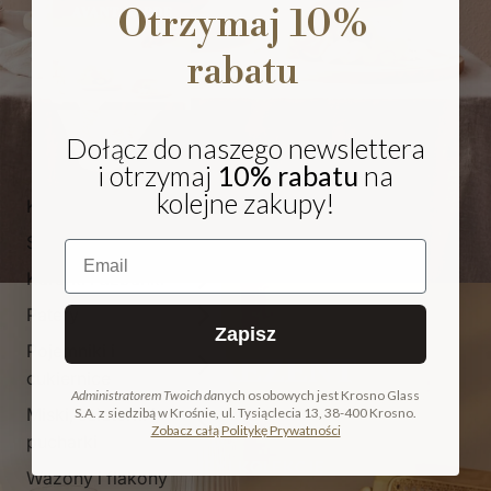
Otrzymaj 10%
rabatu
Dołącz do naszego newslettera
i otrzymaj
10% rabatu
na
kolejne zakupy!
Kieliszki i pokale
Szklanki
Email
Karafki i dzbanki
Patery
Zapisz
Pojemniki i
NA PREZENT
cukiernice
Administratorem Twoich da
nych osobowych jest Krosno Glass
Miski, salaterki i
S.A. z siedzibą w Krośnie, ul. Tysiąclecia 13, 38-400 Krosno.
COLLECTION
Zobacz całą Politykę Prywatności
pucharki
ODKRYJ KOLEKCJĘ
Wazony i flakony