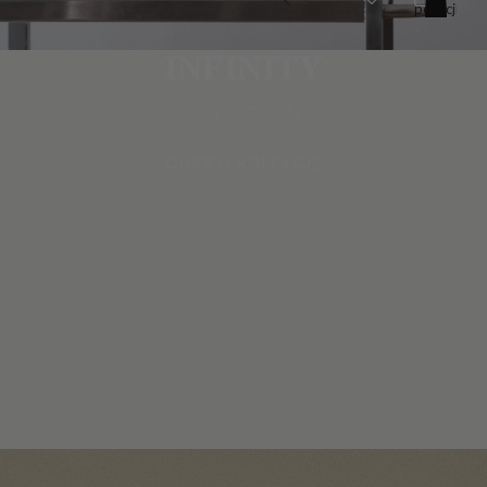
pozycji
w
koszyku:
0
INFINITY
COLLECTION
ODKRYJ KOLEKCJĘ