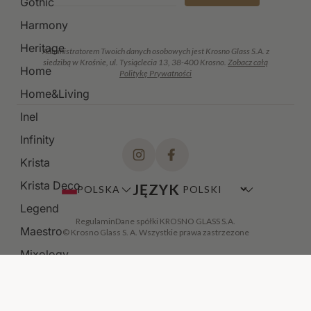
Gothic
Harmony
Heritage
Administratorem Twoich danych osobowych jest Krosno Glass S.A. z
siedzibą w Krośnie, ul. Tysiąclecia 13, 38-400 Krosno.
Zobacz całą
Home
Politykę Prywatności
Home&Living
Inel
Infinity
Krista
Krista Deco
JĘZYK
POLSKA
Legend
Regulamin
Dane spółki KROSNO GLASS S.A.
Maestro
© Krosno Glass S. A. Wszystkie prawa zastrzezone
Mixology
Modern
Noble