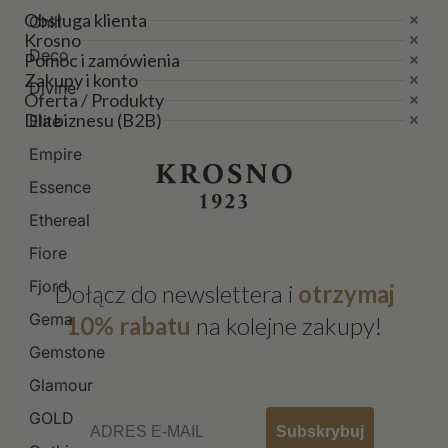
Obsługa klienta
Chill
Krosno
Deco
Pomoc i zamówienia
Zakupy i konto
Divine
Oferta / Produkty
Dla biznesu (B2B)
Elite
Empire
Essence
Ethereal
Fiore
Fjord
Dołącz do newslettera i
otrzymaj
Gema
10% rabatu
na kolejne zakupy!
Gemstone
Glamour
Email
GOLD
Subskrybuj