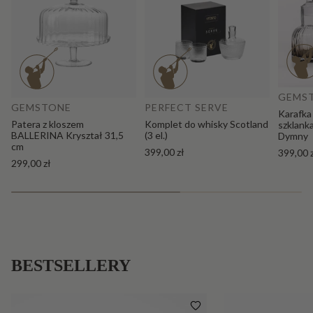
Do
Dodaj do koszyka
GEMS
GEMSTONE
PERFECT SERVE
Karafka
Patera z kloszem
Komplet do whisky Scotland
szklank
BALLERINA Kryształ 31,5
(3 el.)
Dymny
cm
399,00 zł
399,00 
299,00 zł
BESTSELLERY