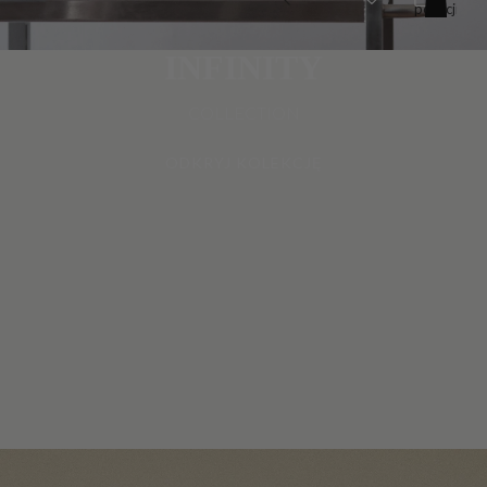
pozycji
w
koszyku:
0
INFINITY
COLLECTION
ODKRYJ KOLEKCJĘ