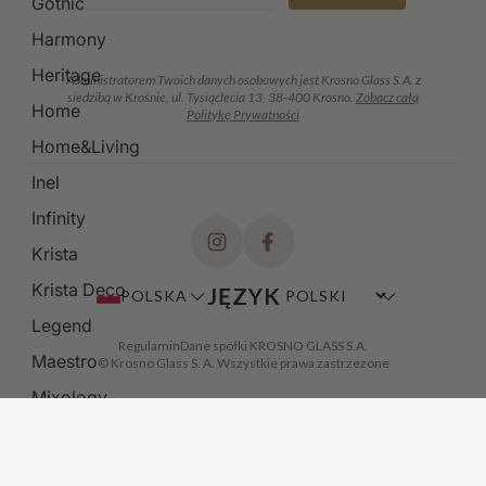
Gothic
Harmony
Heritage
Administratorem Twoich danych osobowych jest Krosno Glass S.A. z
siedzibą w Krośnie, ul. Tysiąclecia 13, 38-400 Krosno.
Zobacz całą
Home
Politykę Prywatności
Home&Living
Inel
Infinity
Krista
Krista Deco
JĘZYK
POLSKA
Legend
Regulamin
Dane spółki KROSNO GLASS S.A.
Maestro
© Krosno Glass S. A. Wszystkie prawa zastrzezone
Mixology
Modern
Noble