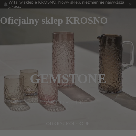
Witaj w sklepie KROSNO. Nowy sklep, niezmiennie najwyższa
jakość.
Oficjalny sklep KROSNO
GEMSTONE
COLLECTION
ODKRYJ KOLEKCJE