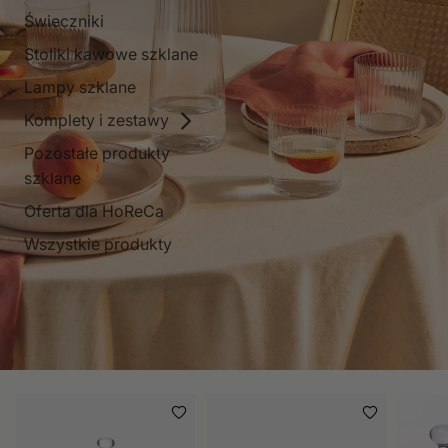
Świeczniki
Stoliki kawowe szklane
Lampy szklane
Komplety i zestawy
Pozostałe produkty
szklane
Oferta dla HoReCa
Wszystkie produkty