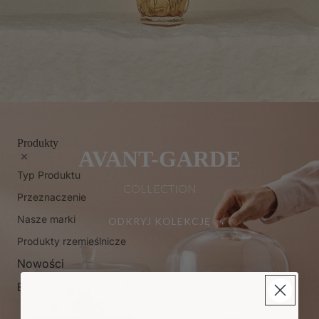
Produkty
AVANT-GARDE
Typ Produktu
COLLECTION
Przeznaczenie
Nasze marki
ODKRYJ KOLEKCJĘ
Produkty rzemieślnicze
Nowości
Bestsellery