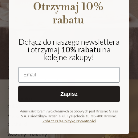
Otrzymaj 10%
rabatu
Dołącz do naszego newslettera
i otrzymaj
10% rabatu
na
kolejne zakupy!
Kieliszki i pokale
Szklanki
Email
Karafki i dzbanki
Patery
Zapisz
Pojemniki i
NA PREZENT
cukiernice
Administratorem Twoich da
nych osobowych jest Krosno Glass
Miski, salaterki i
S.A. z siedzibą w Krośnie, ul. Tysiąclecia 13, 38-400 Krosno.
COLLECTION
Zobacz całą Politykę Prywatności
pucharki
ODKRYJ KOLEKCJĘ
Wazony i flakony