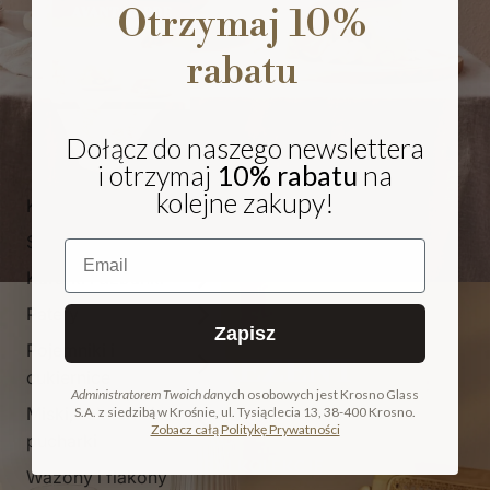
Otrzymaj 10%
rabatu
Dołącz do naszego newslettera
i otrzymaj
10% rabatu
na
kolejne zakupy!
Kieliszki i pokale
Szklanki
Email
Karafki i dzbanki
Patery
Zapisz
Pojemniki i
NA PREZENT
cukiernice
Administratorem Twoich da
nych osobowych jest Krosno Glass
Miski, salaterki i
S.A. z siedzibą w Krośnie, ul. Tysiąclecia 13, 38-400 Krosno.
COLLECTION
Zobacz całą Politykę Prywatności
pucharki
ODKRYJ KOLEKCJĘ
Wazony i flakony