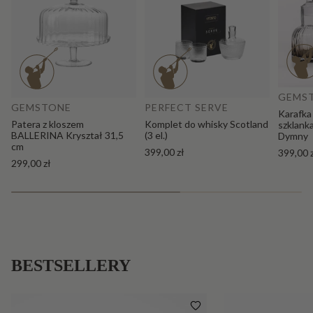
Do
Dodaj do koszyka
GEMS
GEMSTONE
PERFECT SERVE
Karafka
Patera z kloszem
Komplet do whisky Scotland
szklank
BALLERINA Kryształ 31,5
(3 el.)
Dymny
cm
399,00 zł
399,00 
299,00 zł
BESTSELLERY