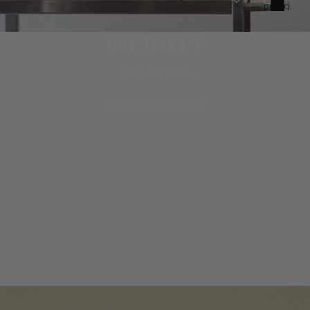
pozycji
w
koszyku:
0
INFINITY
COLLECTION
ODKRYJ KOLEKCJĘ