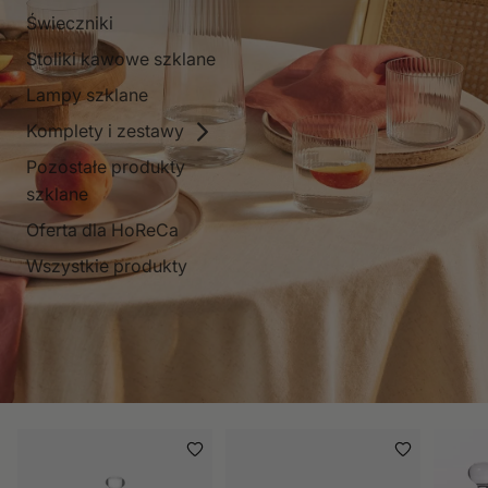
Świeczniki
Stoliki kawowe szklane
Lampy szklane
Komplety i zestawy
Pozostałe produkty
szklane
Oferta dla HoReCa
Wszystkie produkty