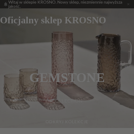
Witaj w sklepie KROSNO. Nowy sklep, niezmiennie najwyższa
jakość.
Oficjalny sklep KROSNO
GEMSTONE
COLLECTION
ODKRYJ KOLEKCJE