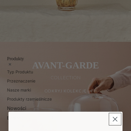
Produkty
AVANT-GARDE
Typ Produktu
COLLECTION
Przeznaczenie
Nasze marki
ODKRYJ KOLEKCJĘ
Produkty rzemieślnicze
Nowości
Bestsellery