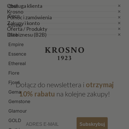
Obsługa klienta
Chill
Krosno
Deco
Pomoc i zamówienia
Zakupy i konto
Divine
Oferta / Produkty
Dla biznesu (B2B)
Elite
Empire
Essence
Ethereal
Fiore
Fjord
Dołącz do newslettera i
otrzymaj
Gema
10% rabatu
na kolejne zakupy!
Gemstone
Glamour
Email
GOLD
Subskrybuj