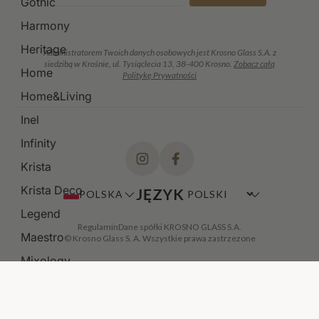
Gothic
Harmony
Heritage
Administratorem Twoich danych osobowych jest Krosno Glass S.A. z
siedzibą w Krośnie, ul. Tysiąclecia 13, 38-400 Krosno.
Zobacz całą
Home
Politykę Prywatności
Home&Living
Inel
Infinity
Krista
Krista Deco
JĘZYK
POLSKA
Legend
Regulamin
Dane spółki KROSNO GLASS S.A.
Maestro
© Krosno Glass S. A. Wszystkie prawa zastrzezone
Mixology
Modern
Noble