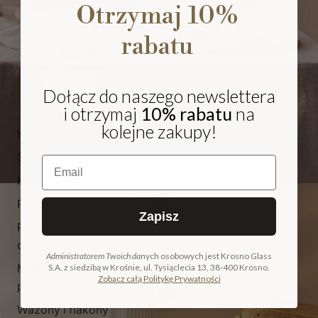
Otrzymaj 10%
rabatu
Dołącz do naszego newslettera
i otrzymaj
10% rabatu
na
kolejne zakupy!
Kieliszki i pokale
Szklanki
Email
Karafki i dzbanki
Patery
Zapisz
Pojemniki i
NA PREZENT
cukiernice
Administratorem Twoich da
nych osobowych jest Krosno Glass
Miski, salaterki i
S.A. z siedzibą w Krośnie, ul. Tysiąclecia 13, 38-400 Krosno.
COLLECTION
Zobacz całą Politykę Prywatności
pucharki
ODKRYJ KOLEKCJĘ
Wazony i flakony