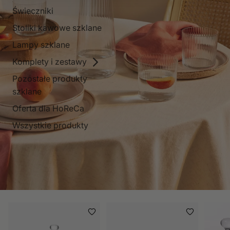
Świeczniki
Stoliki kawowe szklane
Lampy szklane
Komplety i zestawy
Pozostałe produkty
szklane
Oferta dla HoReCa
Wszystkie produkty