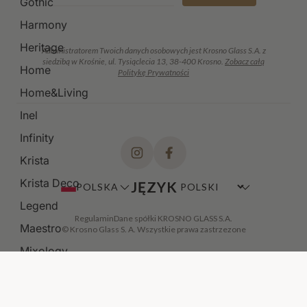
Gothic
Harmony
Heritage
Administratorem Twoich danych osobowych jest Krosno Glass S.A. z
siedzibą w Krośnie, ul. Tysiąclecia 13, 38-400 Krosno.
Zobacz całą
Home
Politykę Prywatności
Home&Living
Inel
Infinity
Krista
Krista Deco
JĘZYK
POLSKA
Legend
Regulamin
Dane spółki KROSNO GLASS S.A.
Maestro
© Krosno Glass S. A. Wszystkie prawa zastrzezone
Mixology
Modern
Noble