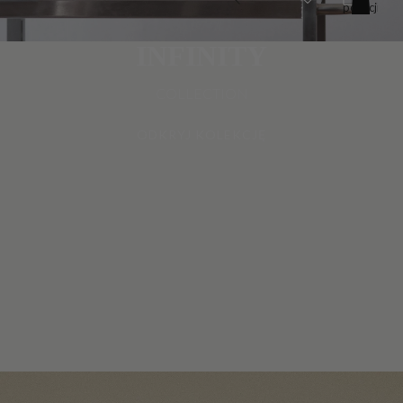
pozycji
w
koszyku:
0
INFINITY
COLLECTION
ODKRYJ KOLEKCJĘ