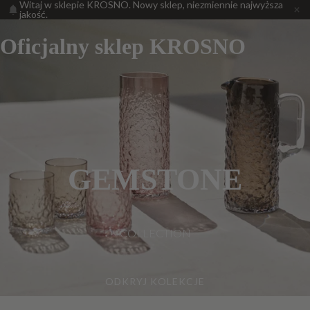
Witaj w sklepie KROSNO. Nowy sklep, niezmiennie najwyższa
jakość.
Oficjalny sklep KROSNO
GEMSTONE
COLLECTION
ODKRYJ KOLEKCJE