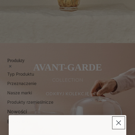
Produkty
AVANT-GARDE
Typ Produktu
COLLECTION
Przeznaczenie
Nasze marki
ODKRYJ KOLEKCJĘ
Produkty rzemieślnicze
Nowości
Bestsellery