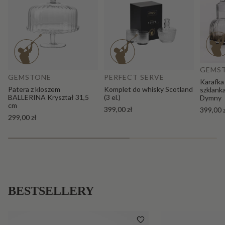
Do
Dodaj do koszyka
GEMS
GEMSTONE
PERFECT SERVE
Karafka
Patera z kloszem
Komplet do whisky Scotland
szklank
BALLERINA Kryształ 31,5
(3 el.)
Dymny
cm
399,00 zł
399,00 
299,00 zł
BESTSELLERY