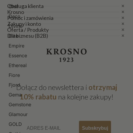
Obsługa klienta
Chill
Krosno
Deco
Pomoc i zamówienia
Zakupy i konto
Divine
Oferta / Produkty
Dla biznesu (B2B)
Elite
Empire
Essence
Ethereal
Fiore
Fjord
Dołącz do newslettera i
otrzymaj
Gema
10% rabatu
na kolejne zakupy!
Gemstone
Glamour
Email
GOLD
Subskrybuj