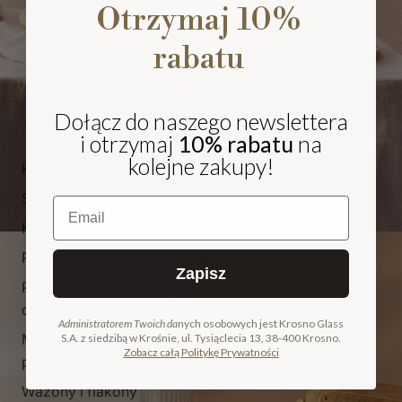
Otrzymaj 10%
rabatu
Dołącz do naszego newslettera
i otrzymaj
10% rabatu
na
kolejne zakupy!
Kieliszki i pokale
Szklanki
Email
Karafki i dzbanki
Patery
Zapisz
Pojemniki i
NA PREZENT
cukiernice
Administratorem Twoich da
nych osobowych jest Krosno Glass
Miski, salaterki i
S.A. z siedzibą w Krośnie, ul. Tysiąclecia 13, 38-400 Krosno.
COLLECTION
Zobacz całą Politykę Prywatności
pucharki
ODKRYJ KOLEKCJĘ
Wazony i flakony