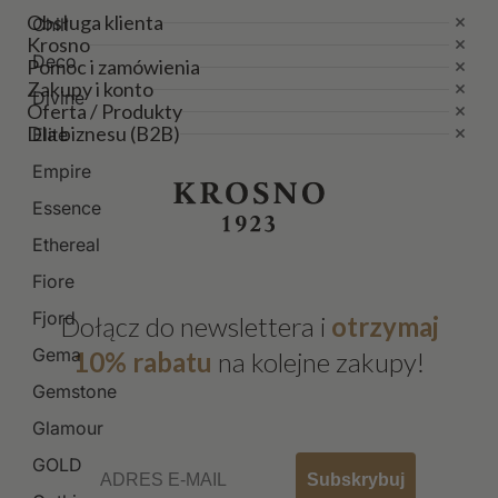
Obsługa klienta
Chill
Krosno
Deco
Pomoc i zamówienia
Zakupy i konto
Divine
Oferta / Produkty
Dla biznesu (B2B)
Elite
Empire
Essence
Ethereal
Fiore
Fjord
Dołącz do newslettera i
otrzymaj
Gema
10% rabatu
na kolejne zakupy!
Gemstone
Glamour
Email
GOLD
Subskrybuj