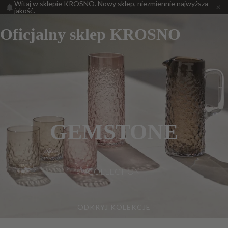
Witaj w sklepie KROSNO. Nowy sklep, niezmiennie najwyższa
jakość.
Oficjalny sklep KROSNO
GEMSTONE
COLLECTION
ODKRYJ KOLEKCJE