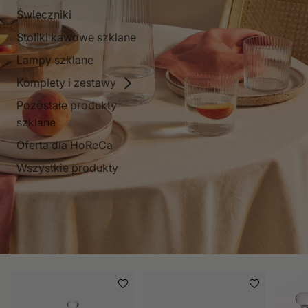
Świeczniki
Stoliki kawowe szklane
Lampy szklane
Komplety i zestawy
Pozostałe produkty
szklane
Oferta dla HoReCa
Wszystkie produkty