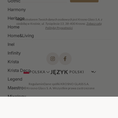
Gothic
Harmony
Heritage
Administratorem Twoich danych osobowych jest Krosno Glass S.A. z
siedzibą w Krośnie, ul. Tysiąclecia 13, 38-400 Krosno.
Zobacz całą
Home
Politykę Prywatności
Home&Living
Inel
Infinity
Krista
Krista Deco
JĘZYK
POLSKA
Legend
Regulamin
Dane spółki KROSNO GLASS S.A.
Maestro
© Krosno Glass S. A. Wszystkie prawa zastrzezone
Mixology
Modern
Noble