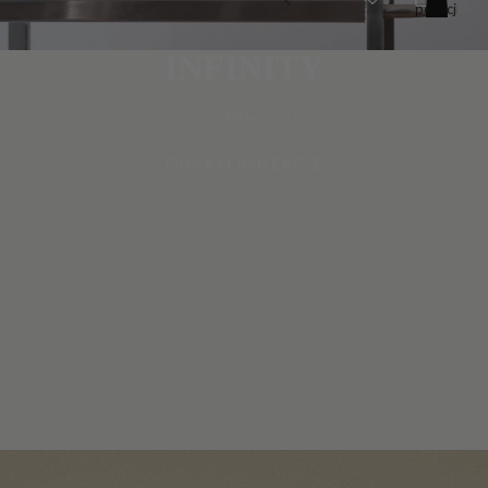
pozycji
w
koszyku:
0
INFINITY
COLLECTION
ODKRYJ KOLEKCJĘ