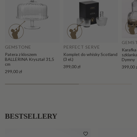
Do
Dodaj do koszyka
GEMS
GEMSTONE
PERFECT SERVE
Karafka
Patera z kloszem
Komplet do whisky Scotland
szklank
BALLERINA Kryształ 31,5
(3 el.)
Dymny
cm
399,00 zł
399,00 
299,00 zł
BESTSELLERY