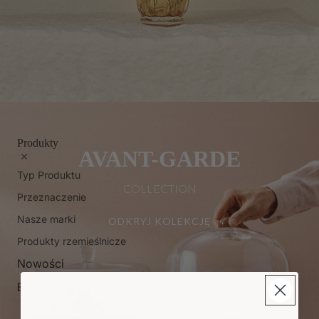
Produkty
AVANT-GARDE
Typ Produktu
COLLECTION
Przeznaczenie
Nasze marki
ODKRYJ KOLEKCJĘ
Produkty rzemieślnicze
Nowości
Bestsellery