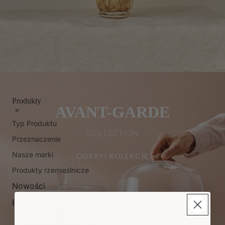
Produkty
AVANT-GARDE
Typ Produktu
COLLECTION
Przeznaczenie
Nasze marki
ODKRYJ KOLEKCJĘ
Produkty rzemieślnicze
Nowości
Bestsellery