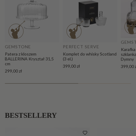
Do
Dodaj do koszyka
GEMS
GEMSTONE
PERFECT SERVE
Karafka
Patera z kloszem
Komplet do whisky Scotland
szklank
BALLERINA Kryształ 31,5
(3 el.)
Dymny
cm
399,00 zł
399,00 
299,00 zł
BESTSELLERY