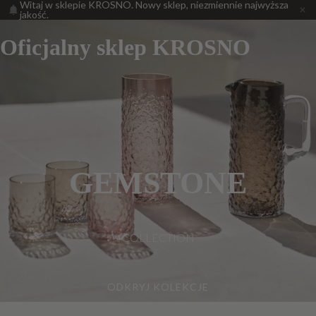
Witaj w sklepie KROSNO. Nowy sklep, niezmiennie najwyższa
jakość.
Oficjalny sklep KROSNO
GEMSTONE
COLLECTION
ODKRYJ KOLEKCJE