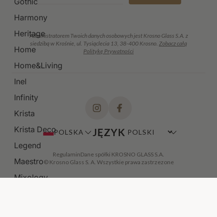
Gothic
Harmony
Heritage
Administratorem Twoich danych osobowych jest Krosno Glass S.A. z
siedzibą w Krośnie, ul. Tysiąclecia 13, 38-400 Krosno.
Zobacz całą
Home
Politykę Prywatności
Home&Living
Inel
Infinity
Krista
Krista Deco
JĘZYK
POLSKA
Legend
Regulamin
Dane spółki KROSNO GLASS S.A.
Maestro
© Krosno Glass S. A. Wszystkie prawa zastrzezone
Mixology
Modern
Noble