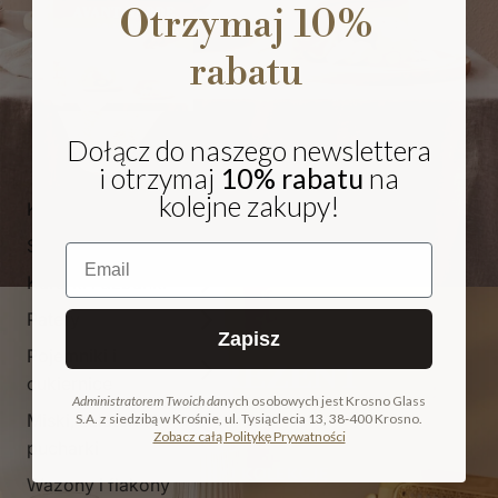
Otrzymaj 10%
rabatu
Dołącz do naszego newslettera
i otrzymaj
10% rabatu
na
kolejne zakupy!
Kieliszki i pokale
Szklanki
Email
Karafki i dzbanki
Patery
Zapisz
Pojemniki i
NA PREZENT
cukiernice
Administratorem Twoich da
nych osobowych jest Krosno Glass
Miski, salaterki i
S.A. z siedzibą w Krośnie, ul. Tysiąclecia 13, 38-400 Krosno.
COLLECTION
Zobacz całą Politykę Prywatności
pucharki
ODKRYJ KOLEKCJĘ
Wazony i flakony