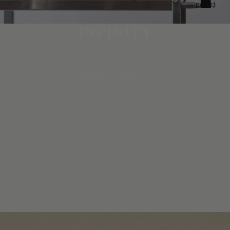
pozycji
w
koszyku:
0
INFINITY
COLLECTION
ODKRYJ KOLEKCJĘ