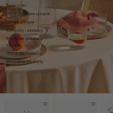
Świeczniki
Stoliki kawowe szklane
Lampy szklane
Komplety i zestawy
Pozostałe produkty
szklane
Oferta dla HoReCa
Wszystkie produkty