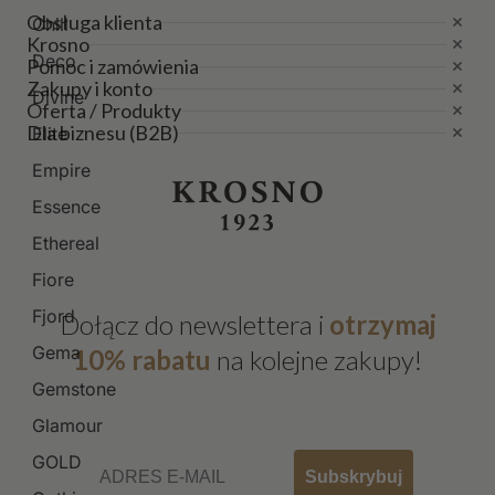
Obsługa klienta
Chill
Krosno
Deco
Pomoc i zamówienia
Zakupy i konto
Divine
Oferta / Produkty
Dla biznesu (B2B)
Elite
Empire
Essence
Ethereal
Fiore
Fjord
Dołącz do newslettera i
otrzymaj
Gema
10% rabatu
na kolejne zakupy!
Gemstone
Glamour
Email
GOLD
Subskrybuj