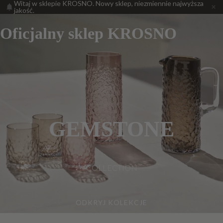
Witaj w sklepie KROSNO. Nowy sklep, niezmiennie najwyższa
jakość.
Oficjalny sklep KROSNO
GEMSTONE
COLLECTION
ODKRYJ KOLEKCJE