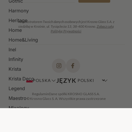
Gothic
Harmony
Heritage
Administratorem Twoich danych osobowych jest Krosno Glass S.A. z
siedzibą w Krośnie, ul. Tysiąclecia 13, 38-400 Krosno.
Zobacz całą
Home
Politykę Prywatności
Home&Living
Inel
Infinity
Krista
Krista Deco
JĘZYK
POLSKA
Legend
Regulamin
Dane spółki KROSNO GLASS S.A.
Maestro
© Krosno Glass S. A. Wszystkie prawa zastrzezone
Mixology
Modern
Noble