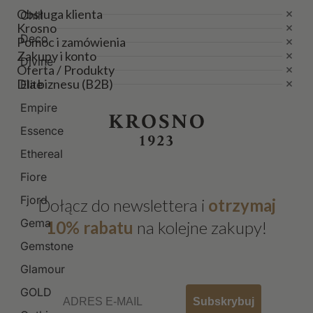
Obsługa klienta
Chill
Krosno
Deco
Pomoc i zamówienia
Zakupy i konto
Divine
Oferta / Produkty
Dla biznesu (B2B)
Elite
Empire
Essence
Ethereal
Fiore
Fjord
Dołącz do newslettera i
otrzymaj
Gema
10% rabatu
na kolejne zakupy!
Gemstone
Glamour
Email
GOLD
Subskrybuj