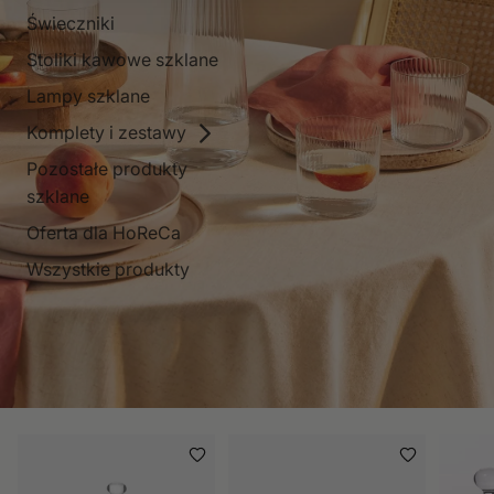
Świeczniki
Stoliki kawowe szklane
Lampy szklane
Komplety i zestawy
Pozostałe produkty
szklane
Oferta dla HoReCa
Wszystkie produkty