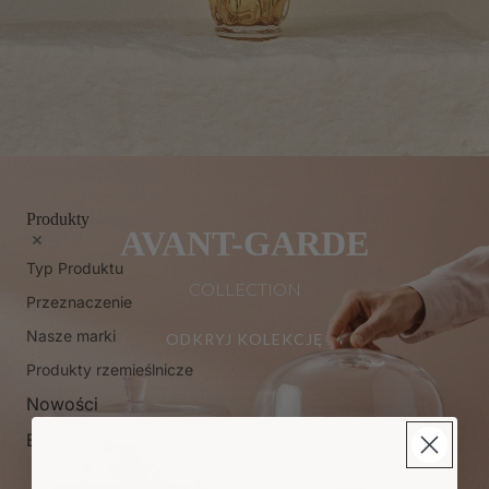
Produkty
AVANT-GARDE
Typ Produktu
COLLECTION
Przeznaczenie
Nasze marki
ODKRYJ KOLEKCJĘ
Produkty rzemieślnicze
Nowości
Bestsellery