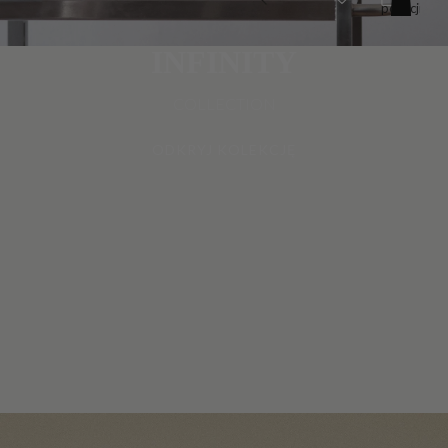
pozycji
w
koszyku:
0
INFINITY
COLLECTION
ODKRYJ KOLEKCJĘ