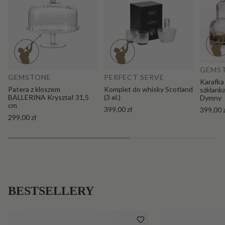
Do
Dodaj do koszyka
GEMS
GEMSTONE
PERFECT SERVE
Karafka
Patera z kloszem
Komplet do whisky Scotland
szklank
BALLERINA Kryształ 31,5
(3 el.)
Dymny
cm
399,00 zł
399,00 
299,00 zł
BESTSELLERY