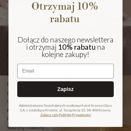
Otrzymaj 10%
rabatu
Dołącz do naszego newslettera
i otrzymaj
10% rabatu
na
kolejne zakupy!
Kieliszki i pokale
Szklanki
Email
Karafki i dzbanki
Patery
Zapisz
Pojemniki i
NA PREZENT
cukiernice
Administratorem Twoich da
nych osobowych jest Krosno Glass
Miski, salaterki i
S.A. z siedzibą w Krośnie, ul. Tysiąclecia 13, 38-400 Krosno.
COLLECTION
Zobacz całą Politykę Prywatności
pucharki
ODKRYJ KOLEKCJĘ
Wazony i flakony