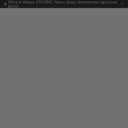
Witaj w sklepie KROSNO. Nowy sklep, niezmiennie najwyższa
jakość.