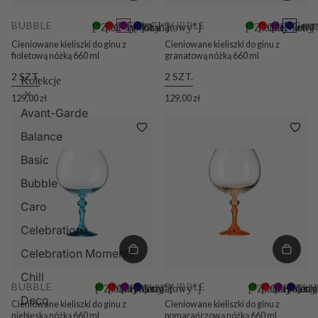
BUBBLE
BUBBLE
["Fiolet"]
["Gran
["Zielony"]
["Czerwony"]
["Granatowy"]
+5
["Zielony"]
["Czerwony"
["Fiolet"]
+5
Cieniowane kieliszki do ginu z
Cieniowane kieliszki do ginu z
fioletową nóżką 660 ml
granatową nóżką 660 ml
2 SZT.
2 SZT.
Kolekcje
129,00 zł
129,00 zł
Avant-Garde
Balance
Basic
Bubble
Caro
Celebration
Celebration Moments
Chill
BUBBLE
BUBBLE
["Zielony"]
["Czerwony"]
["Fiolet"]
["Granatowy"]
+5
["Zielony"]
["Czerwony
["Fiolet"]
["Gra
+5
Deco
Cieniowane kieliszki do ginu z
Cieniowane kieliszki do ginu z
niebieską nóżką 660 ml
pomarańczową nóżką 660 ml