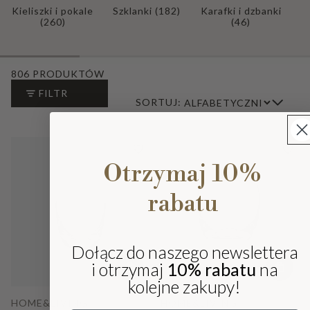
Kieliszki i pokale
Szklanki
(182)
Karafki i dzbanki
(260)
(46)
806 PRODUKTÓW
FILTR
SORTUJ:
Otrzymaj 10%
rabatu
Dołącz do naszego newslettera
i otrzymaj
10% rabatu
na
kolejne zakupy!
HOME&LIVING
HOME&LIVING