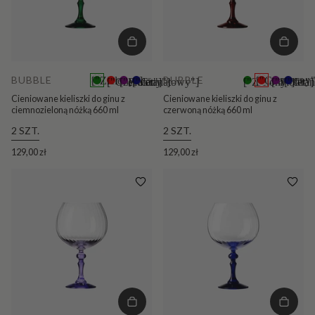
BUBBLE
BUBBLE
["Zielony"]
["Czerwony"
["Czerwony"]
["Fiolet"]
["Granatowy"]
+5
["Zielony"]
["Fiolet"]
["Gra
+5
Cieniowane kieliszki do ginu z
Cieniowane kieliszki do ginu z
ciemnozieloną nóżką 660 ml
czerwoną nóżką 660 ml
2 SZT.
2 SZT.
129,00 zł
129,00 zł