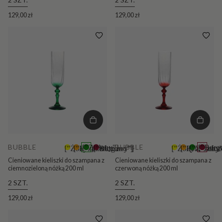
129,00 zł
129,00 zł
BUBBLE
BUBBLE
["Zielony"]
["Burg
["Żółty"]
["Pomarańczowy"]
["Burgund"]
+5
["Żółty"]
["Pomarańc
["Zielony
+5
Cieniowane kieliszki do szampana z
Cieniowane kieliszki do szampana z
ciemnozieloną nóżką 200 ml
czerwoną nóżką 200 ml
2 SZT.
2 SZT.
129,00 zł
129,00 zł