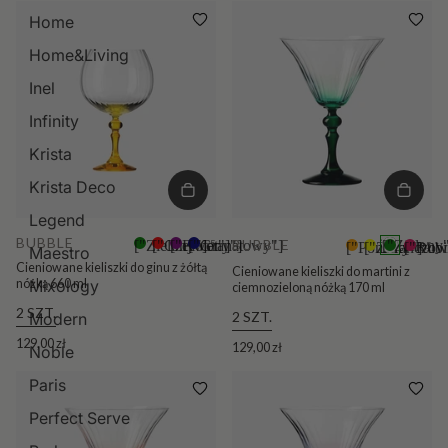
Home
Home&Living
Inel
Infinity
Krista
Krista Deco
Legend
BUBBLE
BUBBLE
["Zielony"]
["Czerwony"]
["Fiolet"]
["Granatowy"]
+5
["Zielony
["Pomarańczow
["Żółty"]
["Rubi
+5
Maestro
Cieniowane kieliszki do ginu z żółtą
Cieniowane kieliszki do martini z
nóżką 660 ml
Mixology
ciemnozieloną nóżką 170 ml
2 SZT.
2 SZT.
Modern
129,00 zł
129,00 zł
Noble
Paris
Perfect Serve