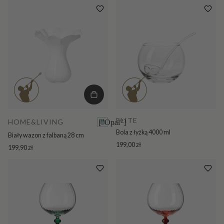
ELITE
HOME&LIVING
["Opal"]
Bola z łyżką 4000 ml
Biały wazon z falbaną 28 cm
199,00 zł
199,90 zł