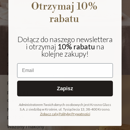
Otrzymaj 10%
rabatu
Dołącz do naszego newslettera
i otrzymaj
10% rabatu
na
kolejne zakupy!
Kieliszki i pokale
Szklanki
Email
Karafki i dzbanki
Patery
Zapisz
Pojemniki i
NA PREZENT
cukiernice
Administratorem Twoich da
nych osobowych jest Krosno Glass
Miski, salaterki i
S.A. z siedzibą w Krośnie, ul. Tysiąclecia 13, 38-400 Krosno.
COLLECTION
Zobacz całą Politykę Prywatności
pucharki
ODKRYJ KOLEKCJĘ
Wazony i flakony