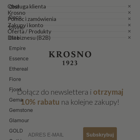
Obsługa klienta
Chill
Krosno
Deco
Pomoc i zamówienia
Zakupy i konto
Divine
Oferta / Produkty
Dla biznesu (B2B)
Elite
Empire
Essence
Ethereal
Fiore
Fjord
Dołącz do newslettera i
otrzymaj
Gema
10% rabatu
na kolejne zakupy!
Gemstone
Glamour
Email
GOLD
Subskrybuj