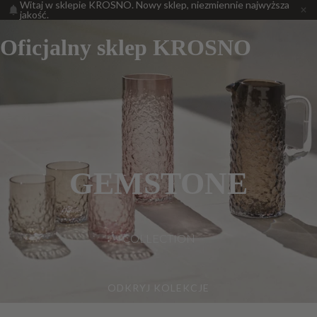
Witaj w sklepie KROSNO. Nowy sklep, niezmiennie najwyższa
jakość.
Oficjalny sklep KROSNO
GEMSTONE
COLLECTION
ODKRYJ KOLEKCJE