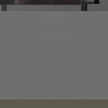
pozycji
w
koszyku:
0
INFINITY
COLLECTION
ODKRYJ KOLEKCJĘ