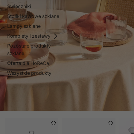
Świeczniki
Stoliki kawowe szklane
Lampy szklane
Komplety i zestawy
Pozostałe produkty
szklane
Oferta dla HoReCa
Wszystkie produkty