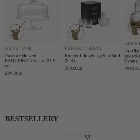
Do
Dodaj do koszyka
GEMS
GEMSTONE
PERFECT SERVE
Karafka
Patera z kloszem
Komplet do whisky Scotland
szklank
BALLERINA Kryształ 31,5
(3 el.)
Dymny
cm
399,00 zł
399,00 
299,00 zł
BESTSELLERY