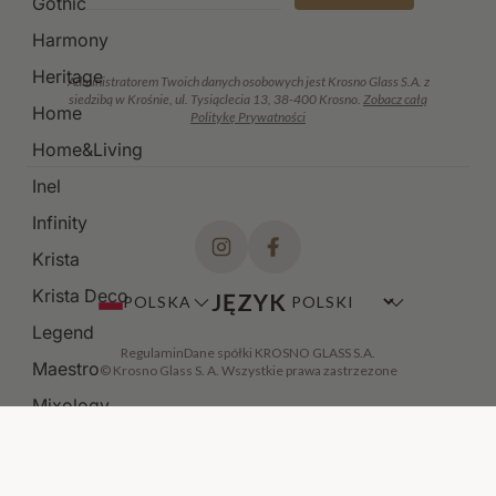
Gothic
Harmony
Heritage
Administratorem Twoich danych osobowych jest Krosno Glass S.A. z
siedzibą w Krośnie, ul. Tysiąclecia 13, 38-400 Krosno.
Zobacz całą
Home
Politykę Prywatności
Home&Living
Inel
Infinity
Krista
Krista Deco
JĘZYK
POLSKA
Legend
Regulamin
Dane spółki KROSNO GLASS S.A.
Maestro
© Krosno Glass S. A. Wszystkie prawa zastrzezone
Mixology
Modern
Noble