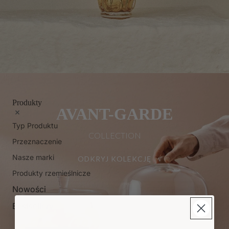
Produkty
AVANT-GARDE
Typ Produktu
COLLECTION
Przeznaczenie
Nasze marki
ODKRYJ KOLEKCJĘ
Produkty rzemieślnicze
Nowości
Bestsellery