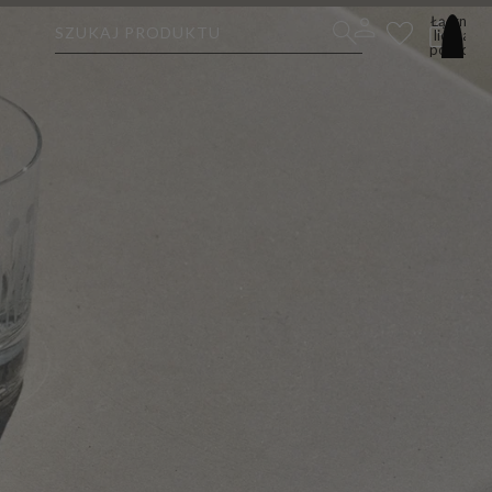
Łączna
SZUKAJ PRODUKTU
liczba
pozycji
w
koszyku:
0