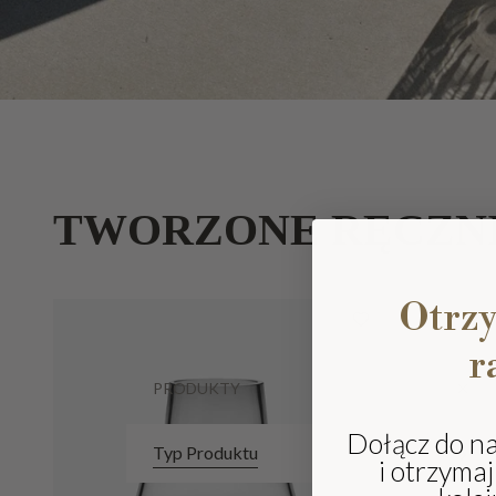
TWORZONE RĘCZN
Otrz
r
PRODUKTY
Dołącz do n
Typ Produktu
i otrzyma