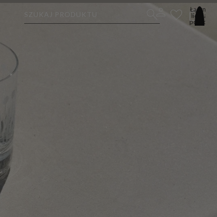
Łączna
SZUKAJ PRODUKTU
liczba
pozycji
w
koszyku:
0