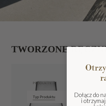
TWORZONE RĘCZN
Otrz
r
PRODUKTY
Dołącz do n
Typ Produktu
i otrzyma