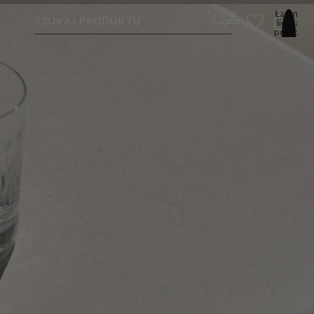
Łączna
SZUKAJ PRODUKTU
liczba
pozycji
w
koszyku:
0