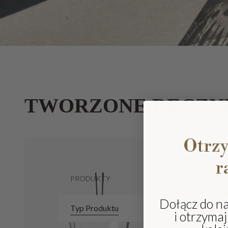
TWORZONE RĘCZN
Otrz
r
PRODUKTY
Dołącz do n
Typ Produktu
i otrzyma