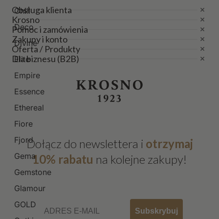
Obsługa klienta
Chill
Krosno
Deco
Pomoc i zamówienia
Zakupy i konto
Divine
Oferta / Produkty
Dla biznesu (B2B)
Elite
Empire
Essence
Ethereal
Fiore
Fjord
Dołącz do newslettera i
otrzymaj
Gema
10% rabatu
na kolejne zakupy!
Gemstone
Glamour
Email
GOLD
Subskrybuj