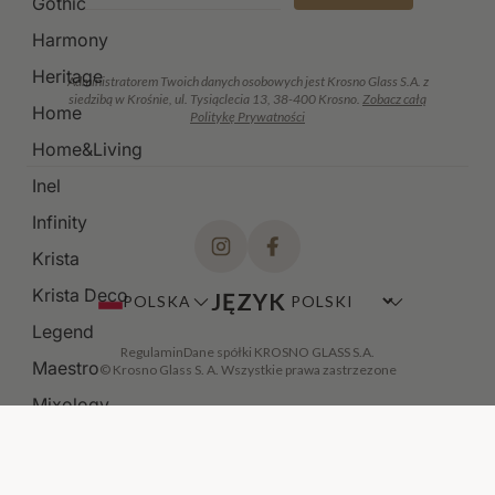
Gothic
Harmony
Heritage
Administratorem Twoich danych osobowych jest Krosno Glass S.A. z
siedzibą w Krośnie, ul. Tysiąclecia 13, 38-400 Krosno.
Zobacz całą
Home
Politykę Prywatności
Home&Living
Inel
Infinity
Krista
Krista Deco
JĘZYK
POLSKA
Legend
Regulamin
Dane spółki KROSNO GLASS S.A.
Maestro
© Krosno Glass S. A. Wszystkie prawa zastrzezone
Mixology
Modern
Noble