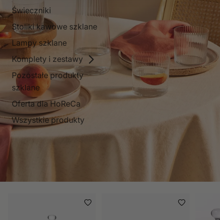
Świeczniki
Stoliki kawowe szklane
Lampy szklane
Komplety i zestawy
Pozostałe produkty
szklane
Oferta dla HoReCa
Wszystkie produkty