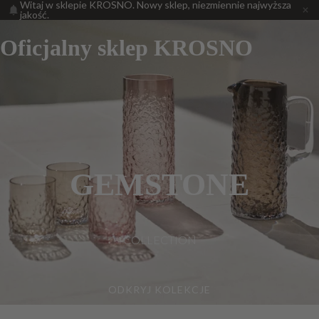
Witaj w sklepie KROSNO. Nowy sklep, niezmiennie najwyższa
jakość.
Oficjalny sklep KROSNO
GEMSTONE
COLLECTION
ODKRYJ KOLEKCJE