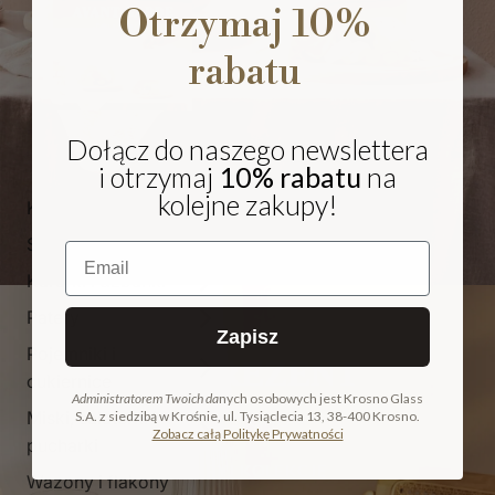
Otrzymaj 10%
rabatu
Dołącz do naszego newslettera
i otrzymaj
10% rabatu
na
kolejne zakupy!
Kieliszki i pokale
Szklanki
Email
Karafki i dzbanki
Patery
Zapisz
Pojemniki i
NA PREZENT
cukiernice
Administratorem Twoich da
nych osobowych jest Krosno Glass
Miski, salaterki i
S.A. z siedzibą w Krośnie, ul. Tysiąclecia 13, 38-400 Krosno.
COLLECTION
Zobacz całą Politykę Prywatności
pucharki
ODKRYJ KOLEKCJĘ
Wazony i flakony