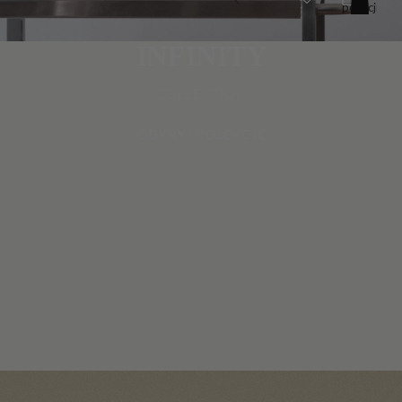
pozycji
w
koszyku:
0
INFINITY
COLLECTION
ODKRYJ KOLEKCJĘ