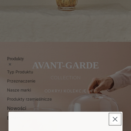
Produkty
AVANT-GARDE
Typ Produktu
COLLECTION
Przeznaczenie
Nasze marki
ODKRYJ KOLEKCJĘ
Produkty rzemieślnicze
Nowości
Bestsellery