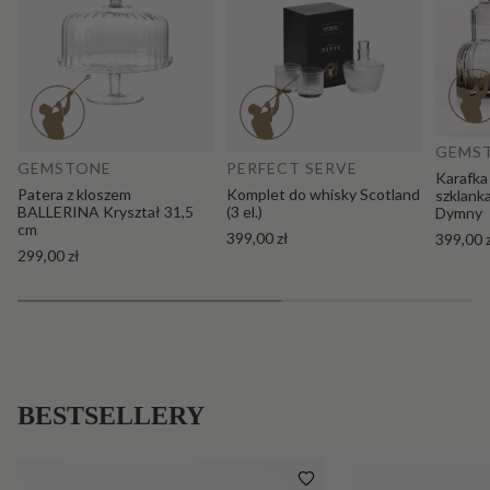
Do
Dodaj do koszyka
GEMS
GEMSTONE
PERFECT SERVE
Karafka
Patera z kloszem
Komplet do whisky Scotland
szklank
BALLERINA Kryształ 31,5
(3 el.)
Dymny
cm
399,00 zł
399,00 
299,00 zł
BESTSELLERY