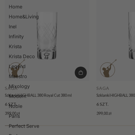
Home
Home&Living
Inel
Infinity
Krista
Krista Deco
Legend
Maestro
Mixology
SAGA
SAGA
Szklanki HIGHBALL 380 Royal Cut 380 ml
Szklanki HIGHBALL 380
Modern
6 SZT.
6 SZT.
Noble
399,00 zł
399,00 zł
Paris
Perfect Serve