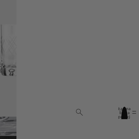
Łączna
liczba
pozycji
w
koszyku:
0