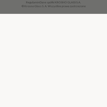
Regulamin
Dane spółki KROSNO GLASS S.A.
© Krosno Glass S. A. Wszystkie prawa zastrzezone
DODAJ DO KOSZYKA
·
399,00 ZŁ