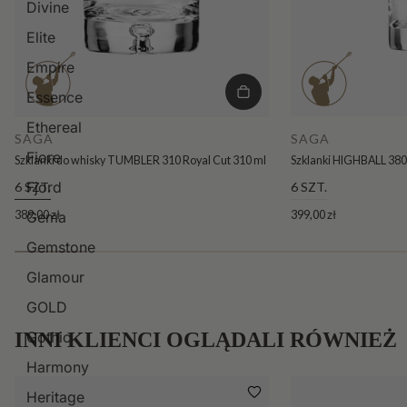
Divine
Elite
Empire
Essence
Ethereal
SAGA
SAGA
Fiore
Szklanki do whisky TUMBLER 310 Royal Cut 310 ml
Szklanki HIGHBALL 380
Fjord
6 SZT.
6 SZT.
389,00 zł
399,00 zł
Gema
Gemstone
Glamour
GOLD
INNI KLIENCI OGLĄDALI RÓWNIEŻ
Gothic
Harmony
Heritage