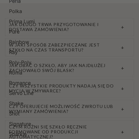
Perla
Polka
Prima Lumi
JAK DŁUGO TRWA PRZYGOTOWANIE I
+
DOSTAWA ZAMÓWIENIA?
Pure
Rainbow
W JAKI SPOSÓB ZABEZPIECZANE JEST
+
SZKŁO NA CZAS TRANSPORTU?
Ray
Roly-Poly
JAK DBAĆ O SZKŁO, ABY JAK NAJDŁUŻEJ
+
ZACHOWAŁO SWÓJ BLASK?
Roma
Romance
CZY WSZYSTKIE PRODUKTY NADAJĄ SIĘ DO
+
MYCIA W ZMYWARCE?
Servo Line
Shake
CZY OFERUJECIE MOŻLIWOŚĆ ZWROTU LUB
+
WYMIANY ZAMÓWIENIA?
Shot
Signature
CZYM RÓŻNI SIĘ SZKŁO RĘCZNIE
+
FORMOWANE OD PRODUKCJI
Sparkle
AUTOMATYCZNEJ?