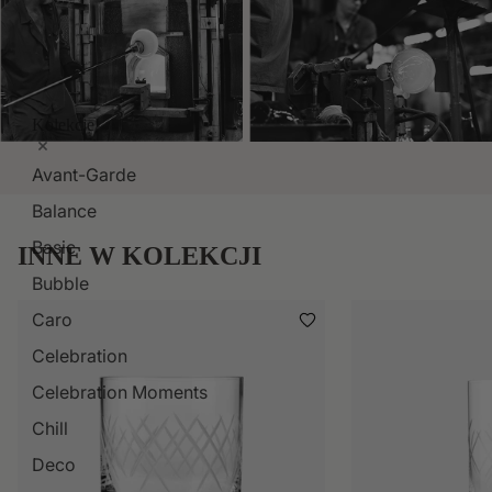
Kolekcje
Avant-Garde
Balance
Basic
INNE W KOLEKCJI
Bubble
Caro
Celebration
Celebration Moments
Chill
Deco