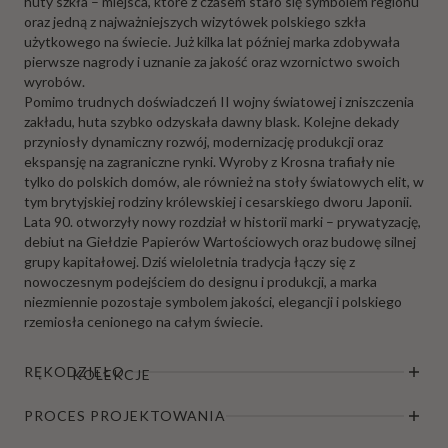
huty szkła – miejsca, które z czasem stało się symbolem regionu
oraz jedną z najważniejszych wizytówek polskiego szkła
użytkowego na świecie. Już kilka lat później marka zdobywała
pierwsze nagrody i uznanie za jakość oraz wzornictwo swoich
wyrobów.
Pomimo trudnych doświadczeń II wojny światowej i zniszczenia
zakładu, huta szybko odzyskała dawny blask. Kolejne dekady
przyniosły dynamiczny rozwój, modernizację produkcji oraz
ekspansję na zagraniczne rynki. Wyroby z Krosna trafiały nie
tylko do polskich domów, ale również na stoły światowych elit, w
tym brytyjskiej rodziny królewskiej i cesarskiego dworu Japonii.
Lata 90. otworzyły nowy rozdział w historii marki – prywatyzację,
debiut na Giełdzie Papierów Wartościowych oraz budowę silnej
grupy kapitałowej. Dziś wieloletnia tradycja łączy się z
nowoczesnym podejściem do designu i produkcji, a marka
niezmiennie pozostaje symbolem jakości, elegancji i polskiego
rzemiosła cenionego na całym świecie.
RĘKODZIEŁO
KOLEKCJE
PROCES PROJEKTOWANIA