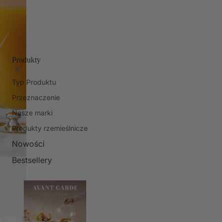
Produkty
Typ Produktu
Przeznaczenie
Nasze marki
Produkty rzemieślnicze
Nowości
Bestsellery