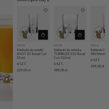
SAGA
SAGA
SAGA
Kieliszki do wódki
Szklanki do whisky
Szklanki H
SHOT 35 Royal Cut
TUMBLER 310 Royal
380 Mesh 3
35 ml
Cut 310 ml
6 SZT.
6 SZT.
6 SZT.
399,00 zł
229,00 zł
389,00 zł