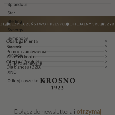
Splendour
Star
Sterling
ZŁ
BEZPIECZEŃSTWO PRZESYŁEK
OFICJALNY SKLEP
SZYB
Synergy
Symphony
Obsługa klienta
Krosno
Venezia
Pomoc i zamówienia
Vintage
Zakupy i konto
Oferta / Produkty
Wine Connoisseur
Dla biznesu (B2B)
XNO
Odkryj nasze kolekcje
Dołącz do newslettera i
otrzymaj