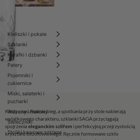
Kieliszki i pokale
Szklanki
Karafki i dzbanki
Patery
Pojemniki i
cukiernice
Miski, salaterki i
pucharki
Kiedy czas zwalnia bieg, a spotkania przy stole nabierają
Wazony i flakony
wyjątkowego charakteru, szklanki SAGA przyciągają
Świeczniki
spojrzenia
eleganckim szlifem
i perfekcyjną przejrzystością
Stoliki kawowe szklane
kryształu bezołowiowego. Ręcznie formowane szkło