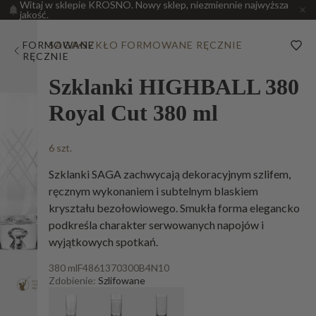
Witaj w sklepie KROSNO. Nowy sklep, niezmiennie najwyższa
jakość.
FORMOWANE
SAGA
SZKŁO FORMOWANE RĘCZNIE
RĘCZNIE
Szklanki HIGHBALL 380
Royal Cut 380 ml
6 szt.
Szklanki SAGA zachwycają dekoracyjnym szlifem,
ręcznym wykonaniem i subtelnym blaskiem
kryształu bezołowiowego. Smukła forma elegancko
podkreśla charakter serwowanych napojów i
wyjątkowych spotkań.
380 ml
F4861370300B4N10
Zdobienie:
Szlifowane