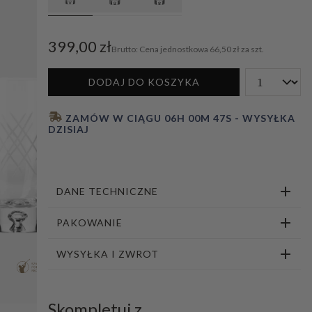
1
2
3
4
5
6
7
8
399,00 zł
Cena jednostkowa
66,50 zł za szt.
DODAJ DO KOSZYKA
 ZAMÓW W CIĄGU 
06H 00M 46S
 - WYSYŁKA 
DZISIAJ
DANE TECHNICZNE
PAKOWANIE
WYSYŁKA I ZWROT
Skompletuj z