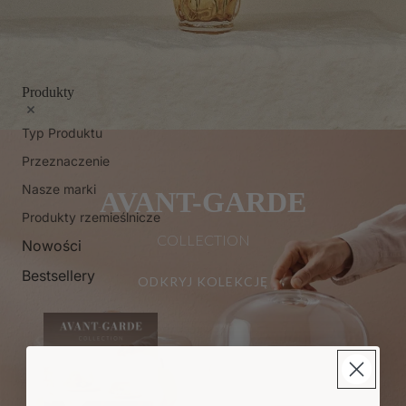
Produkty
Typ Produktu
Przeznaczenie
Nasze marki
AVANT-GARDE
Produkty rzemieślnicze
COLLECTION
Nowości
Bestsellery
ODKRYJ KOLEKCJĘ