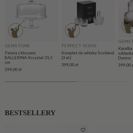
Do
Dodaj do koszyka
GEMS
GEMSTONE
PERFECT SERVE
Karafka
Patera z kloszem
Komplet do whisky Scotland
szklank
BALLERINA Kryształ 31,5
(3 el.)
Dymny
cm
399,00 zł
399,00 
299,00 zł
BESTSELLERY