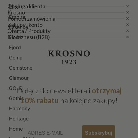
Obsługa klienta
Elite
Krosno
Empire
Pomoc i zamówienia
Zakupy i konto
Essence
Oferta / Produkty
Dla biznesu (B2B)
Fiore
Fjord
Gema
Gemstone
Glamour
GOLD
Dołącz do newslettera i
otrzymaj
Gothic
10% rabatu
na kolejne zakupy!
Harmony
Heritage
Email
Home
Subskrybuj