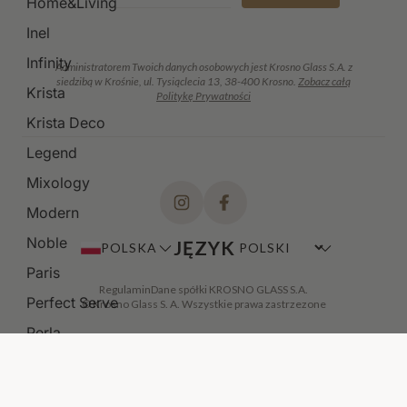
Home&Living
Inel
Infinity
Administratorem Twoich danych osobowych jest Krosno Glass S.A. z
siedzibą w Krośnie, ul. Tysiąclecia 13, 38-400 Krosno.
Zobacz całą
Krista
Politykę Prywatności
Krista Deco
Legend
Mixology
Modern
Noble
JĘZYK
POLSKA
Paris
Regulamin
Dane spółki KROSNO GLASS S.A.
Perfect Serve
© Krosno Glass S. A. Wszystkie prawa zastrzezone
Perla
Polka
Prima Lumi