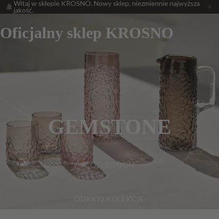
Witaj w sklepie KROSNO. Nowy sklep, niezmiennie najwyższa
jakość.
Oficjalny sklep KROSNO
GEMSTONE
COLLECTION
ODKRYJ KOLEKCJE