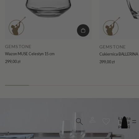
GEMSTONE
GEMSTONE
Wazon MUSE Celestyn 15 cm
Cukiernica BALLERINA 
299,00 zł
399,00 zł
Łączna
liczba
pozycji
w
koszyku:
0