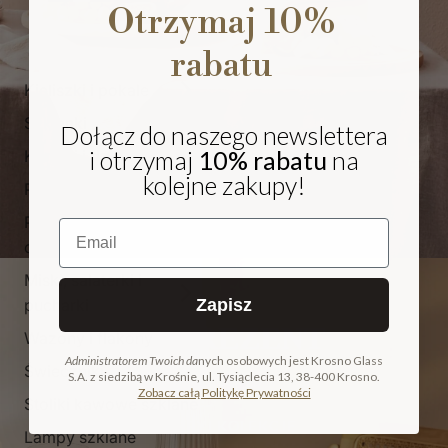
Otrzymaj 10%
rabatu
Kieliszki i pokale
Szklanki
Dołącz do naszego newslettera
i otrzymaj
10% rabatu
na
Karafki i dzbanki
kolejne zakupy!
Patery
Pojemniki i
Email
cukiernice
Miski, salaterki i
pucharki
Zapisz
NA PREZENT
Wazony i flakony
Administratorem Twoich da
nych osobowych jest Krosno Glass
Świeczniki
S.A. z siedzibą w Krośnie, ul. Tysiąclecia 13, 38-400 Krosno.
COLLECTION
Zobacz całą Politykę Prywatności
Stoliki kawowe szklane
ODKRYJ KOLEKCJĘ
Lampy szklane