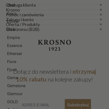
Obsługa klienta
Chill
Krosno
Deco
Pomoc i zamówienia
Zakupy i konto
Divine
Oferta / Produkty
Dla biznesu (B2B)
Elite
Empire
Essence
Ethereal
Fiore
Fjord
Dołącz do newslettera i
otrzymaj
Gema
10% rabatu
na kolejne zakupy!
Gemstone
Glamour
Email
GOLD
Subskrybuj