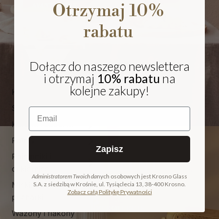
Otrzymaj 10%
rabatu
Dołącz do naszego newslettera
i otrzymaj
10% rabatu
na
kolejne zakupy!
Kieliszki i pokale
Szklanki
Email
Karafki i dzbanki
Patery
Zapisz
Pojemniki i
NA PREZENT
cukiernice
Administratorem Twoich da
nych osobowych jest Krosno Glass
Miski, salaterki i
S.A. z siedzibą w Krośnie, ul. Tysiąclecia 13, 38-400 Krosno.
COLLECTION
Zobacz całą Politykę Prywatności
pucharki
ODKRYJ KOLEKCJĘ
Wazony i flakony