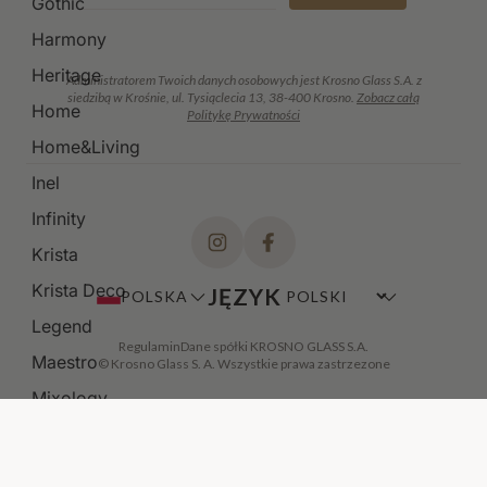
Gothic
Harmony
Heritage
Administratorem Twoich danych osobowych jest Krosno Glass S.A. z
siedzibą w Krośnie, ul. Tysiąclecia 13, 38-400 Krosno.
Zobacz całą
Home
Politykę Prywatności
Home&Living
Inel
Infinity
Krista
Krista Deco
JĘZYK
POLSKA
Legend
Regulamin
Dane spółki KROSNO GLASS S.A.
Maestro
© Krosno Glass S. A. Wszystkie prawa zastrzezone
Mixology
Modern
Noble