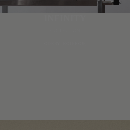
pozycji
w
koszyku:
0
INFINITY
COLLECTION
ODKRYJ KOLEKCJĘ