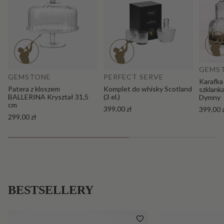
Do
Dodaj do koszyka
GEMS
GEMSTONE
PERFECT SERVE
Karafka
Patera z kloszem
Komplet do whisky Scotland
szklank
BALLERINA Kryształ 31,5
(3 el.)
Dymny
cm
399,00 zł
399,00 
299,00 zł
BESTSELLERY