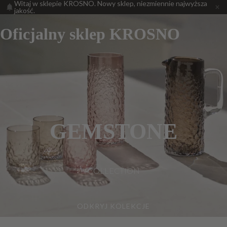
Witaj w sklepie KROSNO. Nowy sklep, niezmiennie najwyższa
jakość.
Oficjalny sklep KROSNO
GEMSTONE
COLLECTION
ODKRYJ KOLEKCJE