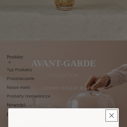
Produkty
AVANT-GARDE
Typ Produktu
COLLECTION
Przeznaczenie
Nasze marki
ODKRYJ KOLEKCJĘ
Produkty rzemieślnicze
Nowości
Bestsellery