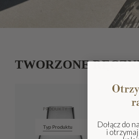
TWORZONE RĘCZN
Otrz
r
PRODUKTY
Dołącz do n
Typ Produktu
i otrzyma