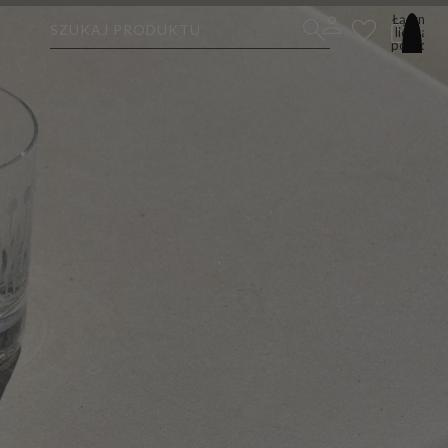
Łączna
SZUKAJ PRODUKTU
liczba
pozycji
w
koszyku:
0